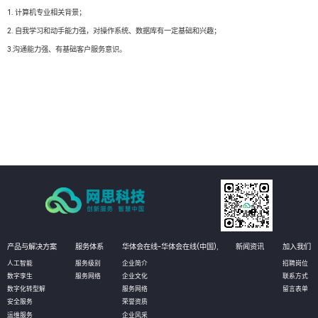
1. 计算机专业相关背景；
2. 自我学习和动手能力强，对操作系统、数据库有一定基础和兴趣；
3.沟通能力强、有基础客户服务意识。
产品与解决方案
服务体系
华体会在线-华体会在线(中国),
新闻资讯
加入我们
人工智能
服务级别
企业简介
招聘岗位
数字孪生
服务网络
企业文化
联系方式
数字化转型解
服务网络
留言表单
安全服务
荣誉资质
运维服务
企业风采