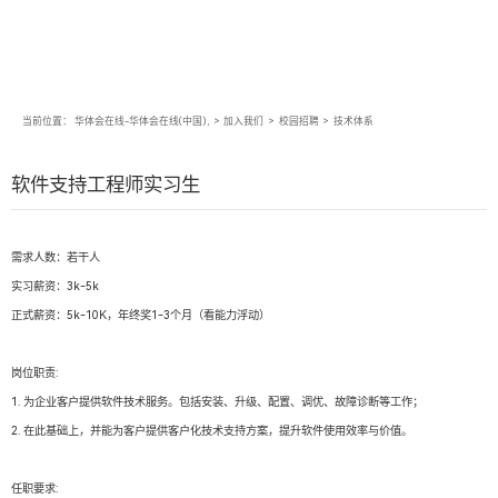
当前位置：
华体会在线-华体会在线(中国),
>
加入我们
>
校园招聘
>
技术体系
软件支持工程师实习生
需求人数：若干人
实习薪资：3k-5k
正式薪资：5k-10K，年终奖1-3个月（看能力浮动）
岗位职责:
1. 为企业客户提供软件技术服务。包括安装、升级、配置、调优、故障诊断等工作；
2. 在此基础上，并能为客户提供客户化技术支持方案，提升软件使用效率与价值。
任职要求: